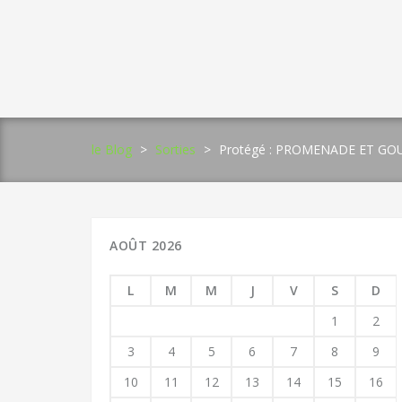
Skip
to
content
le Blog
>
Sorties
>
Protégé : PROMENADE ET GO
AOÛT 2026
L
M
M
J
V
S
D
1
2
3
4
5
6
7
8
9
10
11
12
13
14
15
16