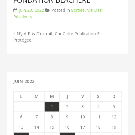
Juin 23, 2022
Posted In
Sorties
,
Vie Des
Résidents
Il N’y A Pas D’extrait, Car Cette Publication Est
Protégée.
JUIN 2022
L
M
M
J
V
S
D
1
2
3
4
5
6
7
8
9
10
11
12
13
14
15
16
17
18
19