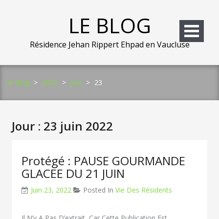
Skip
to
LE BLOG
content
Résidence Jehan Rippert Ehpad en Vaucluse
le Blog
>
2022
>
juin
>
23
Jour :
23 juin 2022
Protégé : PAUSE GOURMANDE
GLACEE DU 21 JUIN
Juin 23, 2022
Posted In
Vie Des Résidents
Il N’y A Pas D’extrait, Car Cette Publication Est